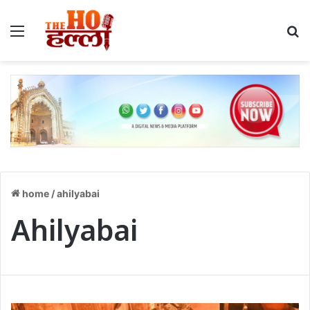
Menu
S
home
/
ahilyabai
Ahilyabai