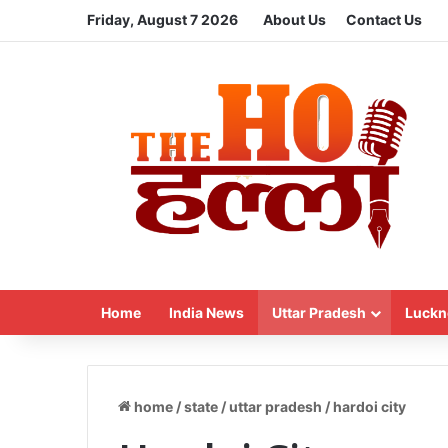
Friday, August 7 2026
About Us
Contact Us
Home
India News
Uttar Pradesh
Luckn
home
/
state
/
uttar pradesh
/
hardoi city