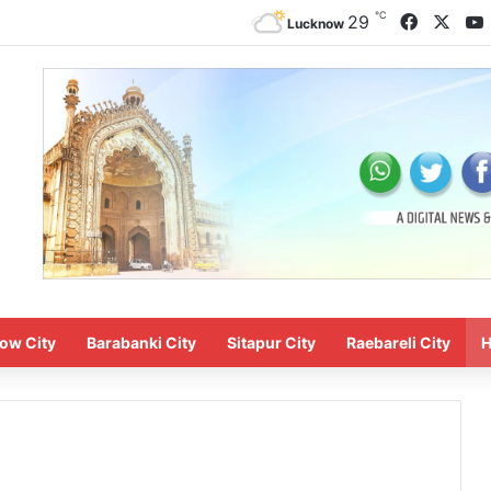
℃
29
Lucknow
ow City
Barabanki City
Sitapur City
Raebareli City
H