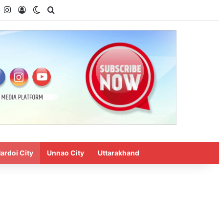
ardoi City
Unnao City
Uttarakhand