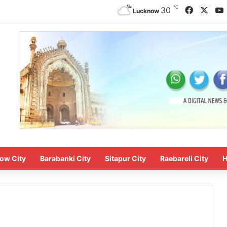
℃
Faceboo
X
30
Lucknow
ow City
Barabanki City
Sitapur City
Raebareli City
H