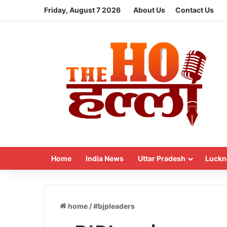
Friday, August 7 2026
About Us
Contact Us
Home
India News
Uttar Pradesh
Luckn
home
/
#bjpleaders