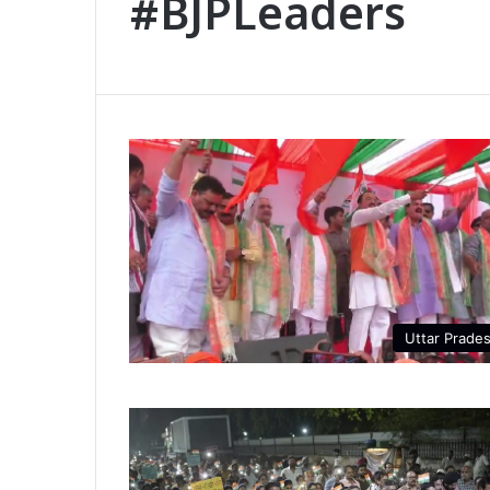
#BJPLeaders
Uttar Prade