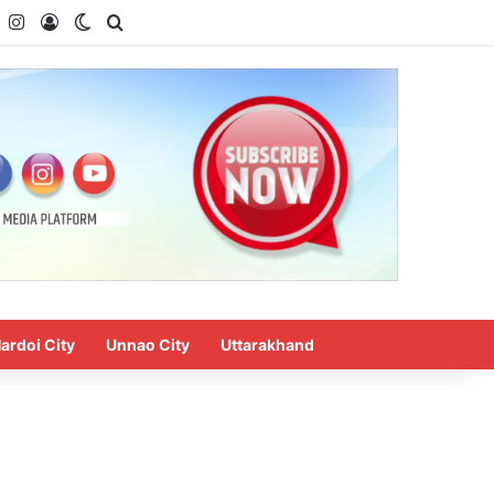
k
YouTube
Instagram
Log In
Switch skin
Search for
ardoi City
Unnao City
Uttarakhand