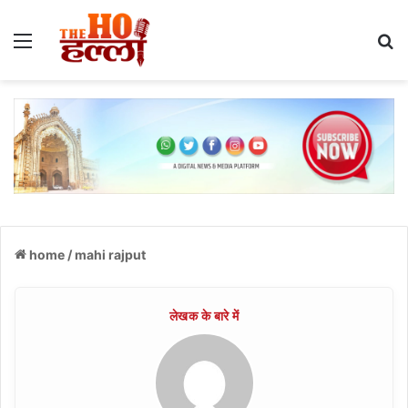
Menu
S
home
/
mahi rajput