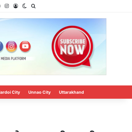
ok
YouTube
Instagram
Log In
Switch skin
Search for
ardoi City
Unnao City
Uttarakhand