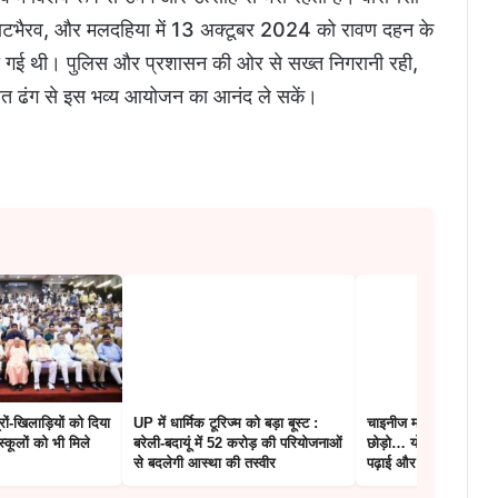
, लाटभैरव, और मलदहिया में 13 अक्टूबर 2024 को रावण दहन के
ता की गई थी। पुलिस और प्रशासन की ओर से सख्त निगरानी रही,
षित ढंग से इस भव्य आयोजन का आनंद ले सकें।
रों-खिलाड़ियों को दिया
UP में धार्मिक टूरिज्म को बड़ा बूस्ट :
चाइनीज मांझे से दूर रहो
्कूलों को भी मिले
बरेली-बदायूं में 52 करोड़ की परियोजनाओं
छोड़ो… योगी की पाती में बच
से बदलेगी आस्था की तस्वीर
पढ़ाई और जीवन का मंत्र