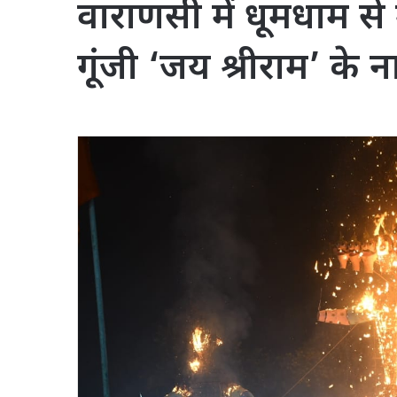
वाराणसी में धूमधाम स
गूंजी ‘जय श्रीराम’ के ना