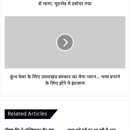
कस्टडी
से भागा, मुठभेड़ में दबोचा गया
से
भागा,
मुठभेड़
कुंभ
में
मेला
दबोचा
के
गया
लिए
उत्तराखंड
सरकार
का
मेगा
प्लान...
भव्य
कुंभ मेला के लिए उत्तराखंड सरकार का मेगा प्लान... भव्य बनाने
बनाने
के लिए होंगे ये इंतजाम
के
लिए
होंगे
ये
इंतजाम
Related Articles