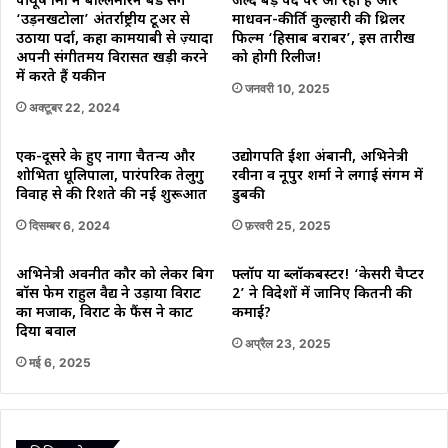
पीयूष मिश्रा ने‌ बल्लिमारन बैंड संग
जल्द बड़े पर्दे पर आ रही है आर
‘उड़नखटोला’ अंतर्राष्ट्रीय टूअर से
माधवन-कीर्ति कुल्हारी की थ्रिलर
उठाया पर्दा, कहा कामयाबी से ज़्यादा
फिल्म ‘हिसाब बराबर’, इस तारीख
अपनी संगीतमय विरासत खड़ी करने
को होगी रिलीज!
में करते हैं यकीन
जनवरी 10, 2025
अक्टूबर 22, 2024
एक-दूसरे के हुए नागा चैतन्य और
उद्योगपति ईशा अंबानी, अभिनेत्री
शोभिता धूलिपाला, पारंपरिक तेलुगु
रवीना व नूपुर शर्मा ने लगाई संगम में
विवाह से की रिशते की नई शुरूआत
डुबकी
दिसम्बर 6, 2024
फ़रवरी 25, 2025
अभिनेत्री अवनीत कौर को लेकर बिग
फ्लॉप या ब्लॉकबस्टर! ‘केसरी चैप्टर
बॉस फेम राहुल वैद्य ने उड़ाया विराट
2’ ने विदेशों में जानिए कितनी की
का मजाक, विराट के फैंस ने काट
कमाई?
दिया बवाल
अप्रैल 23, 2025
मई 6, 2025