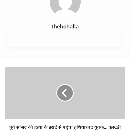
thehohalla
पूर्व
सांसद
की
हत्या
के
इरादे
से
पहुंचा
हथियारबंद
युवक...
पूर्व सांसद की हत्या के इरादे से पहुंचा हथियारबंद युवक... कस्टडी