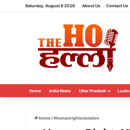
Saturday, August 8 2026
About Us
Contact Us
Home
India News
Uttar Pradesh
Luckn
home
/
#humanrightsviolation