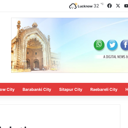
℃
Facebo
X
32
Lucknow
ow City
Barabanki City
Sitapur City
Raebareli City
H