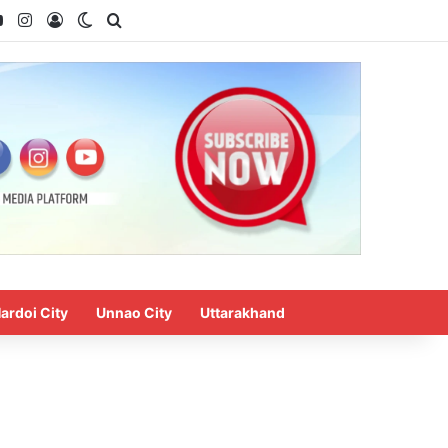
ok
YouTube
Instagram
Log In
Switch skin
Search for
ardoi City
Unnao City
Uttarakhand