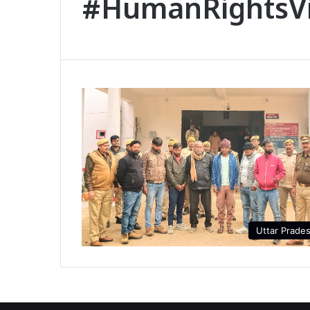
#HumanRightsVi
Uttar Prade