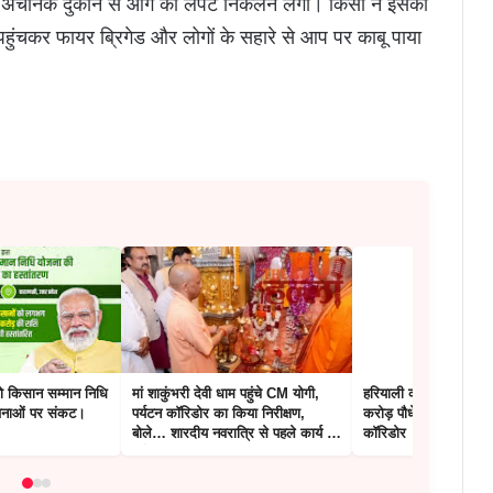
कि अचानक दुकाने से आग की लपटें निकलने लगी। किसी ने इसकी
पहुंचकर फायर ब्रिगेड और लोगों के सहारे से आप पर काबू पाया
 तो किसान सम्मान निधि
मां शाकुंभरी देवी धाम पहुंचे CM योगी,
हरियाली का महाकुंभ : UP 
योजनाओं पर संकट।
पर्यटन कॉरिडोर का किया निरीक्षण,
करोड़ पौधे, गंगा एक्सप्रेस
बोले… शारदीय नवरात्रि से पहले कार्य पूरे
कॉरिडोर
करें