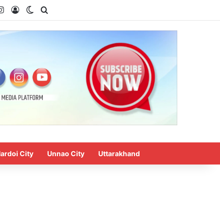
uTube
Instagram
Log In
Switch skin
Search for
ardoi City
Unnao City
Uttarakhand