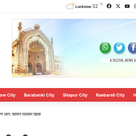
℃
Facebook
X
Yo
32
Lucknow
ow City
Barabanki City
Sitapur City
Raebareli City
H
ी भीषण आग: सामान जलकर खाक