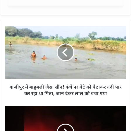
गाजीपुर
में
बाहुबली
जैसा
सीन!
कंधे
पर
बेटे
को
बैठाकर
गाजीपुर में बाहुबली जैसा सीन! कंधे पर बेटे को बैठाकर नदी पार
नदी
कर रहा था पिता, जान देकर लाल को बचा गया
पार
कर
रहा
यूपी:
था
साड़ी
पिता,
के
जान
शोरूम