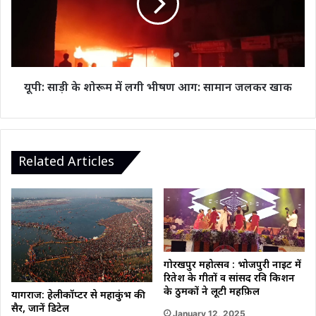
देकर
में
लाल
लगी
को
भीषण
बचा
आग:
गया
सामान
जलकर
यूपी: साड़ी के शोरूम में लगी भीषण आग: सामान जलकर खाक
खाक
Related Articles
गोरखपुर महोत्सव : भोजपुरी नाइट में
रितेश के गीतों व सांसद रवि किशन
के ठुमकों ने लूटी महफ़िल
प्रयागराज: हेलीकॉप्टर से महाकुंभ की
सैर, जानें डिटेल
January 12, 2025