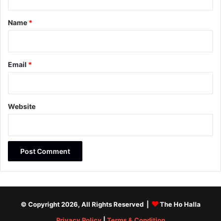
t
*
Name
*
Email
*
Website
© Copyright 2026, All Rights Reserved |
The Ho Halla
Privacy Policy
|
Terms & Condition