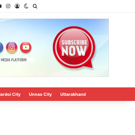
ook
YouTube
Instagram
Log In
Switch skin
Search for
ardoi City
Unnao City
Uttarakhand