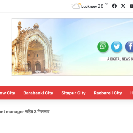
℃
Faceb
X
28
Lucknow
ow City
Barabanki City
Sitapur City
Raebareli City
H
istant manager सहित 3 गिरफ्तार