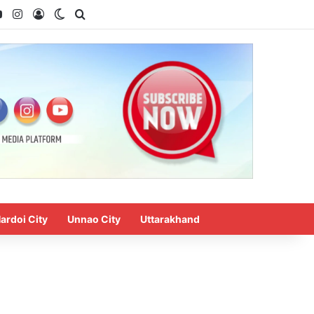
ardoi City
Unnao City
Uttarakhand