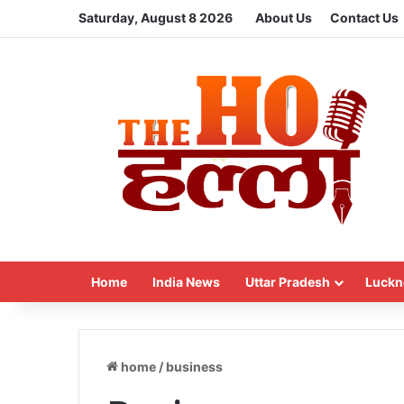
Saturday, August 8 2026
About Us
Contact Us
Home
India News
Uttar Pradesh
Luckn
home
/
business