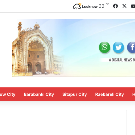
℃
32
Lucknow
ow City
Barabanki City
Sitapur City
Raebareli City
H