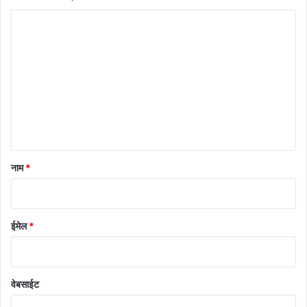
टि
प्प
णी
*
नाम
*
ईमेल
*
वेबसाईट