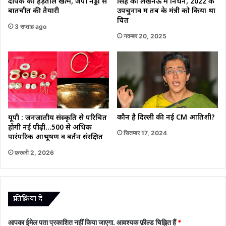
दीपके की हड़ताल खत्म, जेपी नड्डा से
सिंह का लखनऊ में निधन, 2022 के
बातचीत की तैयारी
उपचुनाव में तब के मंत्री को किया था
चित
3 सप्ताह ago
नवम्बर 20, 2025
कौन है दिल्ली की नई CM आतिशी?
यूपी : जनजातीय संस्कृति से परिचित
होगी नई पीढ़ी…500 से अधिक
सितम्बर 17, 2024
पारंपरिक आभूषण व बर्तन संरक्षित
फ़रवरी 2, 2026
प्रातिक्रिया दे
आपका ईमेल पता प्रकाशित नहीं किया जाएगा.
आवश्यक फ़ील्ड चिह्नित हैं
*