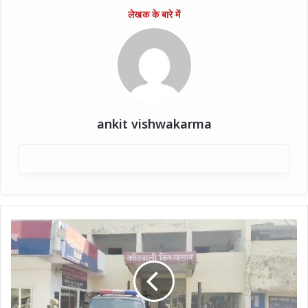
ankit vishwakarma
मिर्जापुर
:
बिल
भरा
नहीं,
बिजली