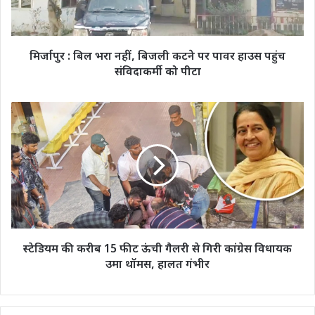
कटने
पर
पावर
हाउस
मिर्जापुर : बिल भरा नहीं, बिजली कटने पर पावर हाउस पहुंच
पहुंच
संविदाकर्मी को पीटा
संविदाकर्मी
को
पीटा
स्टेडियम
की
करीब
15
फीट
ऊंची
गैलरी
से
गिरी
कांग्रेस
स्टेडियम की करीब 15 फीट ऊंची गैलरी से गिरी कांग्रेस विधायक
विधायक
उमा थॉमस, हालत गंभीर
उमा
थॉमस,
हालत