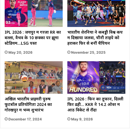
IPL 2026 : जयपुर में गरजा RR का
भारतीय शेरनियों ने कबड्डी विश्व कप
बल्ला, वैभव के 10 छक्कों पर झूमा
में दिखाया जलवा, चीनी ताइपे को
स्टेडियम…LSG पस्त
हराकर फिर से बनीं चैंपियन
May 20, 2026
November 25, 2025
IPL 2026 : फिन का तूफान, दिल्ली
अखिल भारतीय प्राइमरी पुरुष
फिर ढही… KKR ने 14.2 ओवर में
फुटबॉल प्रतियोगिता 2024 का
आठ विकेट से रौंदा
गोरखपुर में भव्य शुभारंभ
May 9, 2026
December 17, 2024