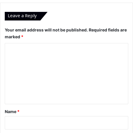
Leave a Reply
Your email address will not be published.
Required fields are
marked
*
C
o
m
m
e
n
t
*
Name
*