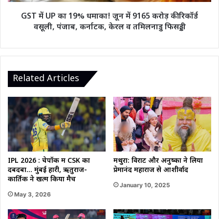
9165
करोड़
GST में UP का 19% धमाका! जून में 9165 करोड़ की रिकॉर्ड
की
वसूली, पंजाब, कर्नाटक, केरल व तमिलनाडु फिसड्डी
रिकॉर्ड
वसूली,
पंजाब,
कर्नाटक,
केरल
Related Articles
व
तमिलनाडु
फिसड्डी
मथुरा: विराट और अनुष्का ने लिया
IPL 2026 : चेपॉक में CSK का
प्रेमानंद महाराज से आशीर्वाद
दबदबा… मुंबई हारी, ऋतुराज-
कार्तिक ने खत्म किया मैच
January 10, 2025
May 3, 2026