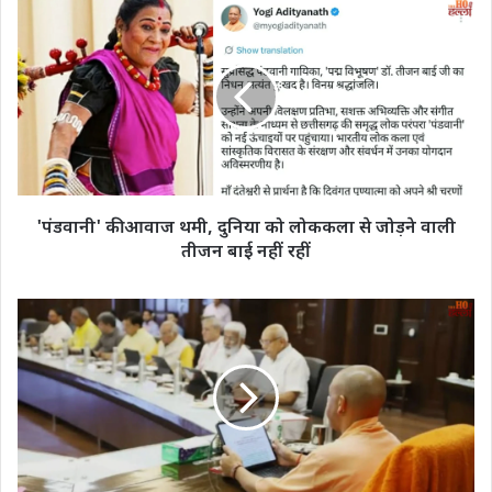
'पंडवानी'
की
आवाज
थमी,
दुनिया
को
लोककला
से
जोड़ने
वाली
'पंडवानी' की आवाज थमी, दुनिया को लोककला से जोड़ने वाली
तीजन
तीजन बाई नहीं रहीं
बाई
नहीं
रहीं
GST
में
UP
का
19%
धमाका!
जून
में