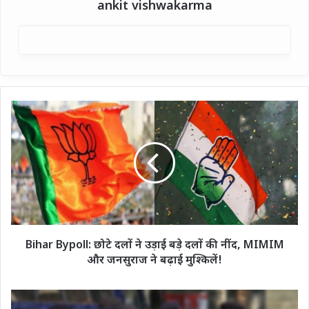
ankit vishwakarma
Bihar
Bypoll:
छोटे
दलों
ने
उड़ाई
बड़े
दलों
की
नींद,
Bihar Bypoll: छोटे दलों ने उड़ाई बड़े दलों की नींद, MIMIM
MIMIM
और जनसुराज ने बढ़ाई मुश्किलें!
और
जनसुराज
ने
ईमेल