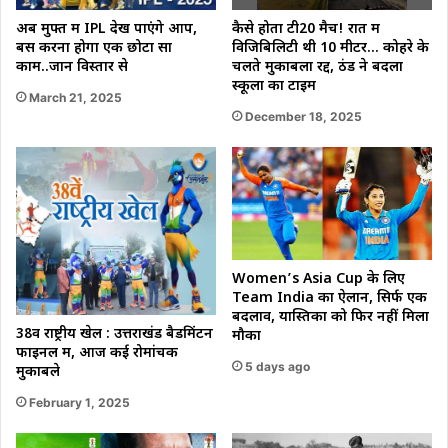
अब मुफ्त में IPL देख पाएंगे आप,
कैसे होता टी20 मैच! रात में
बस करना होगा एक छोटा सा
विजिबिलिटी थी 10 मीटर… कोहरे के
काम..जानें विस्तार से
चलते मुकाबला रद्द, ठंड ने बदला
स्कूलों का टाइम
March 21, 2025
December 18, 2025
Women’s Asia Cup के लिए
Team India का ऐलान, सिर्फ एक
बदलाव, यास्तिका को फिर नहीं मिला
38वें राष्ट्रीय खेल : उत्तराखंड बैडमिंटन
मौका
फाइनल में, आज कई रोमांचक
5 days ago
मुकाबले
February 1, 2025