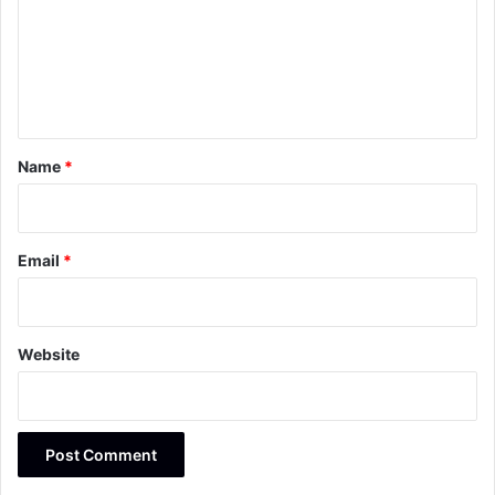
m
e
n
t
*
Name
*
Email
*
Website