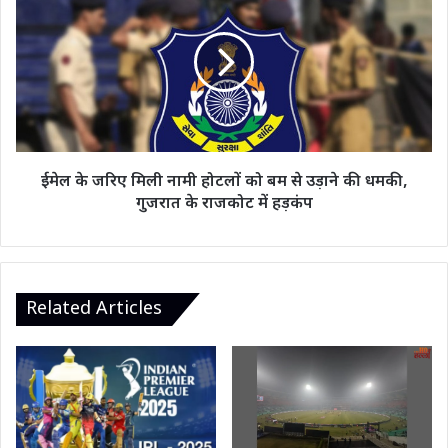
बढ़ाई
के
मुश्किलें!
जरिए
मिली
नामी
होटलों
को
बम
से
उड़ाने
ईमेल के जरिए मिली नामी होटलों को बम से उड़ाने की धमकी,
की
गुजरात के राजकोट में हड़कंप
धमकी,
गुजरात
के
राजकोट
में
Related Articles
हड़कंप