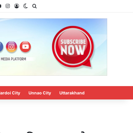
ok
YouTube
Instagram
Log In
Switch skin
Search for
ardoi City
Unnao City
Uttarakhand