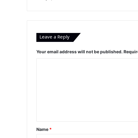
Leave a Reply
Your email address will not be published.
Requir
C
o
m
m
e
n
t
*
Name
*