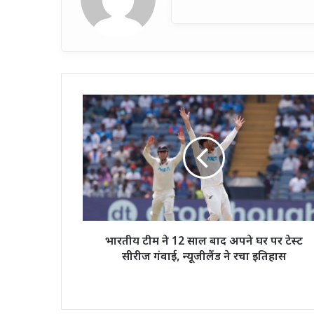
भारतीय
टीम
ने
12
साल
बाद
अपने
घर
पर
टेस्ट
भारतीय टीम ने 12 साल बाद अपने घर पर टेस्ट
सीरीज
सीरीज गंवाई, न्यूजीलैंड ने रचा इतिहास
गंवाई,
न्यूजीलैंड
ने
रचा