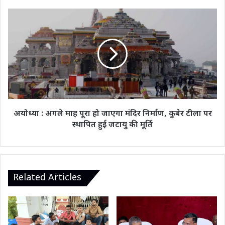
का
निवेश
अयोध्या
:
अगले
माह
पूरा
हो
जाएगा
मंदिर
निर्माण,
कुबेर
अयोध्या : अगले माह पूरा हो जाएगा मंदिर निर्माण, कुबेर टीला पर
टीला
स्थापित हुई जटायु की मूर्ति
पर
स्थापित
हुई
जटायु
की
Related Articles
मूर्ति