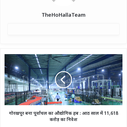
TheHoHallaTeam
गोरखपुर
बना
पूर्वांचल
का
औद्योगिक
हब
:
आठ
साल
में
गोरखपुर बना पूर्वांचल का औद्योगिक हब : आठ साल में 11,618
11,618
करोड़ का निवेश
करोड़