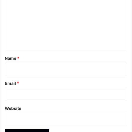
o
m
m
e
n
t
*
Name
*
Email
*
Website