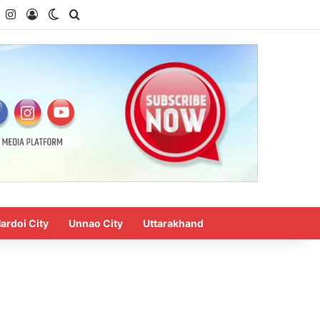
k
YouTube
Instagram
Log In
Switch skin
Search for
ardoi City
Unnao City
Uttarakhand