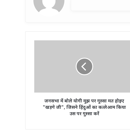
जनसभा
में
बोले
योगी
मुझ
पर
गुस्सा
मत
होइए
"खड़गे
जनसभा में बोले योगी मुझ पर गुस्सा मत होइए
जी",
"खड़गे जी", जिसने हिंदुओं का कत्लेआम किया
जिसने
उस पर गुस्सा करें
हिंदुओं
का
कत्लेआम