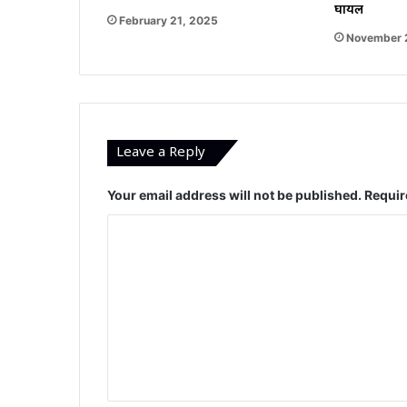
घायल
February 21, 2025
November 
Leave a Reply
Your email address will not be published.
Requir
C
o
m
m
e
n
t