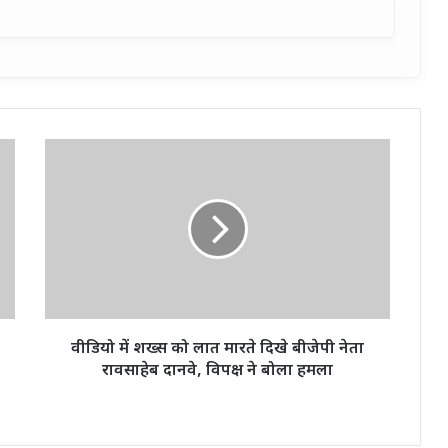
वीडियो
में
शख्स
को
लात
मारते
दिखे
बीजेपी
नेता
रावसाहेब
वीडियो में शख्स को लात मारते दिखे बीजेपी नेता
दानवे,
रावसाहेब दानवे, विपक्ष ने बोला हमला
विपक्ष
ने
बोला
हमला