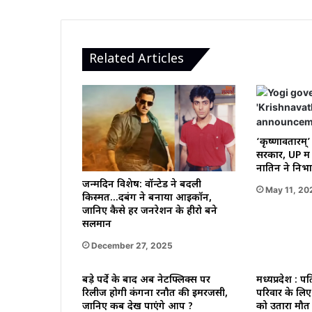
किया
उस
पर
गुस्सा
Related Articles
करें
‘कृष्णावतारम्
सरकार, UP में 
नातिन ने निभा
जन्मदिन विशेष: वॉन्टेड ने बदली
May 11, 20
किस्मत…दबंग ने बनाया आइकॉन,
जानिए कैसे हर जनरेशन के हीरो बने
सलमान
December 27, 2025
बड़े पर्दे के बाद अब नेटफ्लिक्स पर
मध्यप्रदेश : प
रिलीज होगी कंगना रनौत की इमरजेंसी,
परिवार के लिए 
जानिए कब देख पाएंगे आप ?
को उतारा मौत 