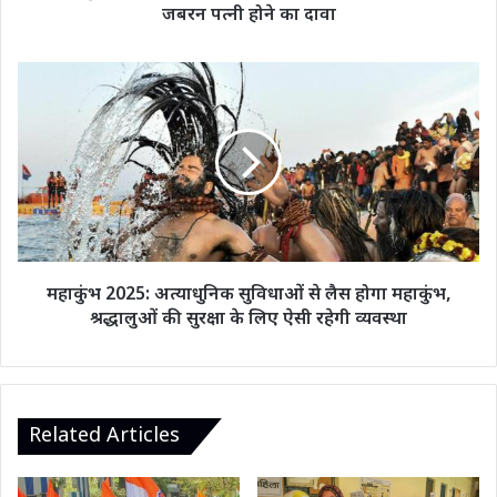
पर
जबरन पत्नी होने का दावा
साइन
कराए,
जबरन
महाकुंभ
पत्नी
2025:
होने
अत्याधुनिक
का
सुविधाओं
दावा
से
लैस
होगा
महाकुंभ,
श्रद्धालुओं
की
महाकुंभ 2025: अत्याधुनिक सुविधाओं से लैस होगा महाकुंभ,
सुरक्षा
श्रद्धालुओं की सुरक्षा के लिए ऐसी रहेगी व्यवस्था
के
लिए
ऐसी
रहेगी
व्यवस्था
Related Articles