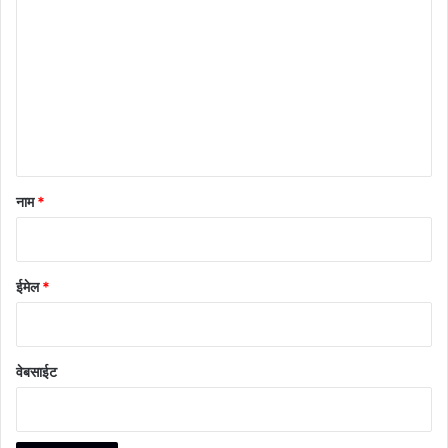
प्प
णी
*
नाम
*
ईमेल
*
वेबसाईट