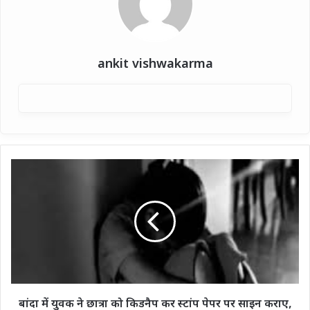
ankit vishwakarma
बांदा
में
युवक
ने
छात्रा
को
किडनैप
कर
स्टांप
पेपर
बांदा में युवक ने छात्रा को किडनैप कर स्टांप पेपर पर साइन कराए,