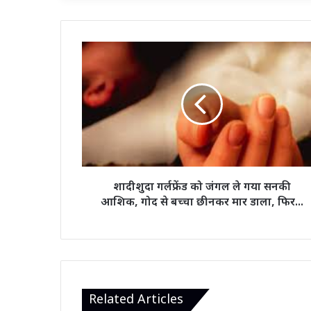
शादीशुदा
गर्लफ्रेंड
को
जंगल
ले
गया
सनकी
आशिक,
गोद
से
शादीशुदा गर्लफ्रेंड को जंगल ले गया सनकी
बच्चा
आशिक, गोद से बच्चा छीनकर मार डाला, फिर...
छीनकर
मार
डाला,
फिर...
Related Articles