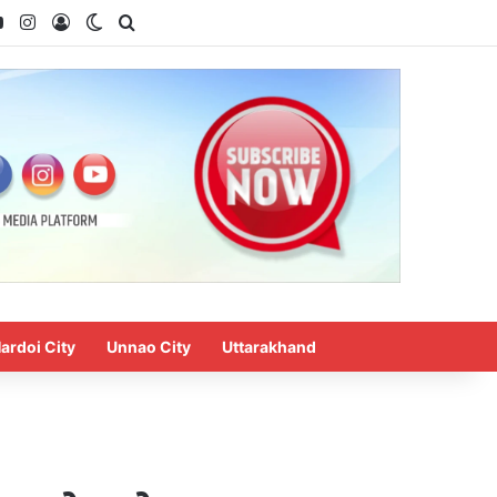
ok
YouTube
Instagram
Log In
Switch skin
Search for
ardoi City
Unnao City
Uttarakhand