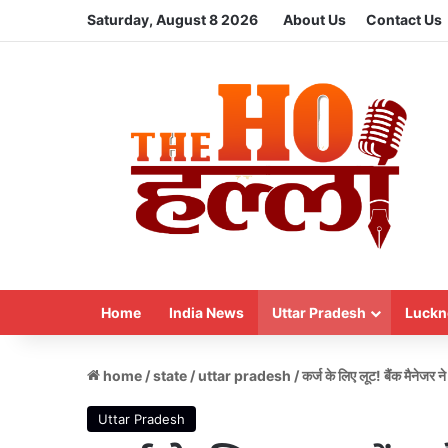
Saturday, August 8 2026
About Us
Contact Us
Home
India News
Uttar Pradesh
Luckn
home
/
state
/
uttar pradesh
/
कर्ज के लिए लूट! बैंक मैनेज
Uttar Pradesh