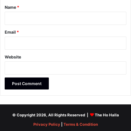
*
Name
*
Email
*
Website
© Copyright 2026, All Rights Reserved |
The Ho Halla
Privacy Policy
|
Terms & Condition