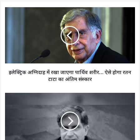
इलेक्ट्रिक
अग्निदाह
में
रखा
जाएगा
पार्थिव
शरीर…
ऐसे
होगा
रतन
इलेक्ट्रिक अग्निदाह में रखा जाएगा पार्थिव शरीर… ऐसे होगा रतन
टाटा
टाटा का अंतिम संस्कार
का
अंतिम
संस्कार
क्या
है
पारसियों
की
दोखमेनाशिनी
परंपरा?
जिसके