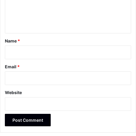
m
e
n
t
*
Name
*
Email
*
Website