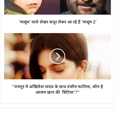
रहे
हैं
'मासूम
2'
'मासूम' वाले शेखर कपूर लेकर आ रहे हैं 'मासूम 2'
"रामपुर
में
अखिलेश
यादव
के
साथ
तंजीम
फातिमा,
कौन
है
"रामपुर में अखिलेश यादव के साथ तंजीम फातिमा, कौन है
आजम
आजम खान की 'बिटिया'?"
खान
की
'बिटिया'?"