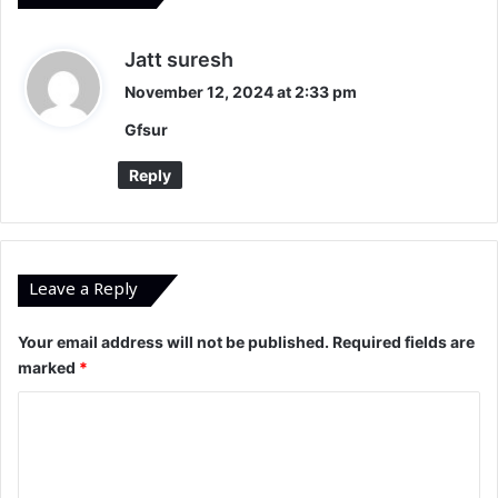
s
Jatt suresh
a
November 12, 2024 at 2:33 pm
y
Gfsur
s
:
Reply
Leave a Reply
Your email address will not be published.
Required fields are
marked
*
C
o
m