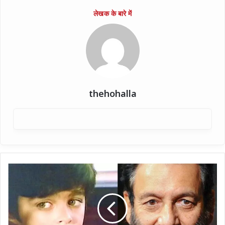
thehohalla
'मासूम'
वाले
शेखर
कपूर
लेकर
आ