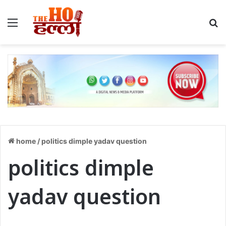
Menu
S
home
/
politics dimple yadav question
politics dimple
yadav question