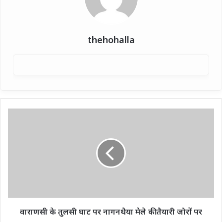
thehohalla
वाराणसी
के
तुलसी
घाट
पर
नागनथैया
मेले
की
तैयारी
जोरों
वाराणसी के तुलसी घाट पर नागनथैया मेले की तैयारी जोरों पर
पर