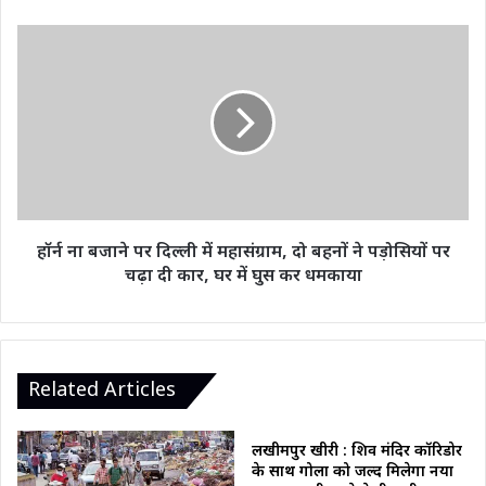
हॉर्न
ना
बजाने
पर
दिल्ली
में
महासंग्राम,
दो
बहनों
ने
हॉर्न ना बजाने पर दिल्ली में महासंग्राम, दो बहनों ने पड़ोसियों पर
पड़ोसियों
चढ़ा दी कार, घर में घुस कर धमकाया
पर
चढ़ा
दी
कार,
घर
Related Articles
में
घुस
कर
लखीमपुर खीरी : शिव मंदिर कॉरिडोर
धमकाया
के साथ गोला को जल्द मिलेगा नया