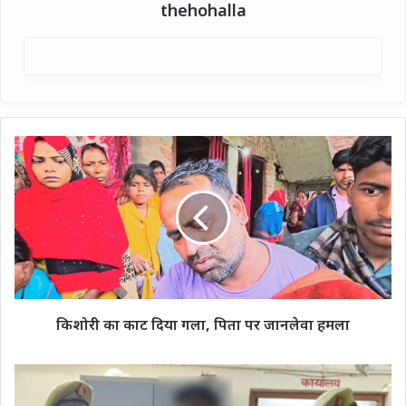
thehohalla
किशोरी
का
काट
दिया
गला,
पिता
पर
जानलेवा
हमला
किशोरी का काट दिया गला, पिता पर जानलेवा हमला
रिश्ते
का