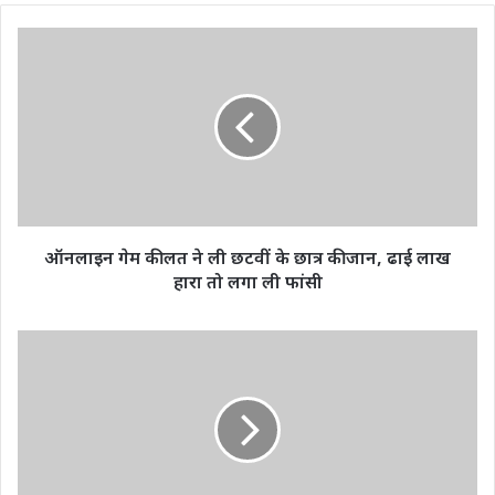
ऑनलाइन
गेम
की
लत
ने
ली
छटवीं
के
छात्र
की
ऑनलाइन गेम की लत ने ली छटवीं के छात्र की जान, ढाई लाख
जान,
हारा तो लगा ली फांसी
ढाई
लाख
हारा
प्रशांत
तो
किशोर
लगा
की
ली
'जन
फांसी
सुराज'
बैठक
में