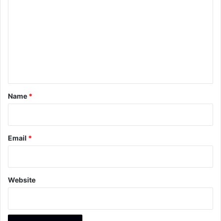
o
m
m
e
n
t
*
Name
*
Email
*
Website