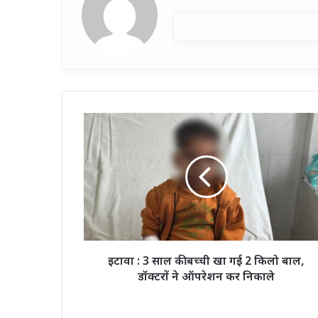
इटावा
:
3
साल
की
बच्ची
खा
गई
2
किलो
इटावा : 3 साल की बच्ची खा गई 2 किलो बाल,
बाल,
डॉक्टरों ने ऑपरेशन कर निकाले
डॉक्टरों
ने
ऑपरेशन