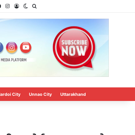
ok
YouTube
Instagram
Log In
Switch skin
Search for
ardoi City
Unnao City
Uttarakhand