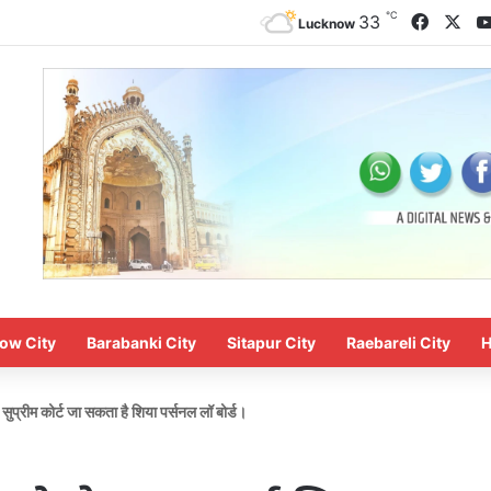
℃
Facebo
X
33
Lucknow
ow City
Barabanki City
Sitapur City
Raebareli City
H
प्रीम कोर्ट जा सकता है शिया पर्सनल लॉ बोर्ड।