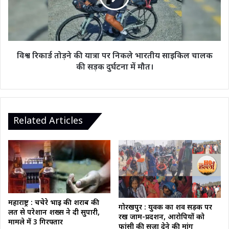
पर
निकले
भारतीय
साइकिल
चालक
विश्व रिकार्ड तोड़ने की यात्रा पर निकले भारतीय साइकिल चालक
की
की सड़क दुर्घटना में मौत।
सड़क
दुर्घटना
में
मौत।
Related Articles
महाराष्ट्र : चचेरे भाई की शराब की
गोरखपुर : युवक का शव सड़क पर
लत से परेशान शख्स ने दी सुपारी,
रख जाम-प्रदर्शन, आरोपियों को
मामले में 3 गिरफ्तार
फांसी की सजा देने की मांग