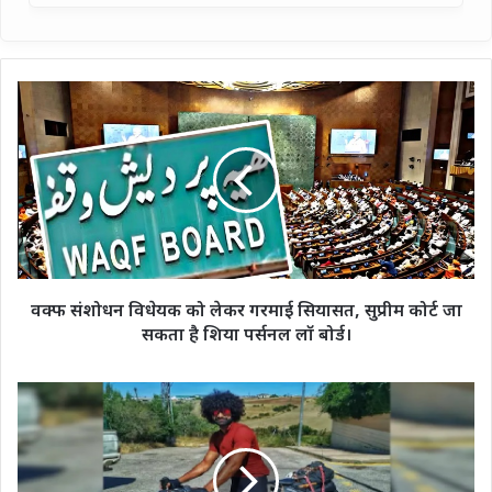
वक्फ
संशोधन
विधेयक
को
लेकर
गरमाई
सियासत,
सुप्रीम
कोर्ट
जा
वक्फ संशोधन विधेयक को लेकर गरमाई सियासत, सुप्रीम कोर्ट जा
सकता
सकता है शिया पर्सनल लॉ बोर्ड।
है
शिया
पर्सनल
विश्व
लॉ
रिकार्ड
बोर्ड।
तोड़ने
की
यात्रा