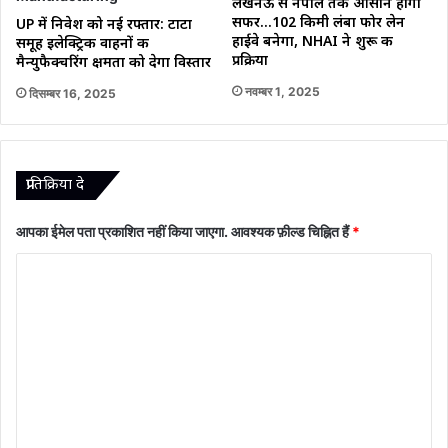
लखनऊ से नेपाल तक आसान होगा
सफर…102 किमी लंबा फोर लेन
UP में निवेश को नई रफ्तार: टाटा
हाईवे बनेगा, NHAI ने शुरू की
समूह इलेक्ट्रिक वाहनों की
प्रक्रिया
मैन्युफैक्चरिंग क्षमता को देगा विस्तार
नवम्बर 1, 2025
दिसम्बर 16, 2025
प्रातिक्रिया दे
आपका ईमेल पता प्रकाशित नहीं किया जाएगा.
आवश्यक फ़ील्ड चिह्नित हैं
*
टि
प्प
णी
*