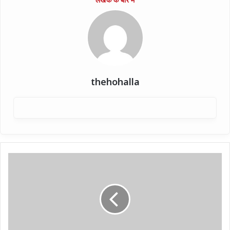
thehohalla
नैमिषारण्य
में
‘वेदारण्यम’
से
आध्यात्मिक
पर्यटन
को