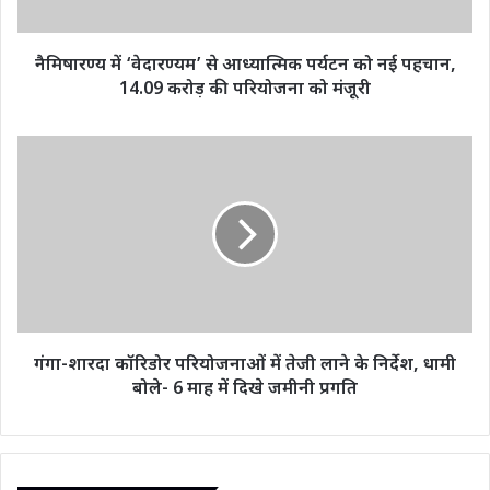
नई
पहचान,
14.09
नैमिषारण्य में ‘वेदारण्यम’ से आध्यात्मिक पर्यटन को नई पहचान,
करोड़
14.09 करोड़ की परियोजना को मंजूरी
की
परियोजना
को
गंगा-
मंजूरी
शारदा
कॉरिडोर
परियोजनाओं
में
तेजी
लाने
के
निर्देश,
धामी
गंगा-शारदा कॉरिडोर परियोजनाओं में तेजी लाने के निर्देश, धामी
बोले-
बोले- 6 माह में दिखे जमीनी प्रगति
6
माह
में
दिखे