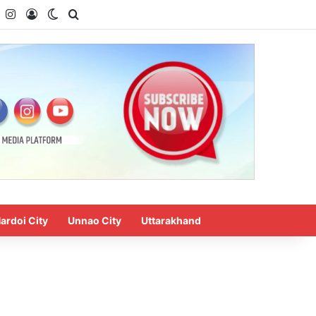
k
YouTube
Instagram
Log In
Switch skin
Search for
ardoi City
Unnao City
Uttarakhand