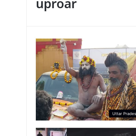
uproar
Uttar Prade