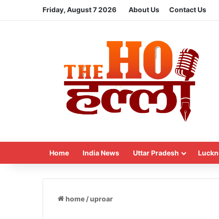
Friday, August 7 2026
About Us
Contact Us
Home
India News
Uttar Pradesh
Luckn
home
/
uproar