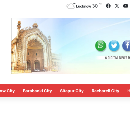
℃
Faceboo
X
30
Lucknow
ow City
Barabanki City
Sitapur City
Raebareli City
H