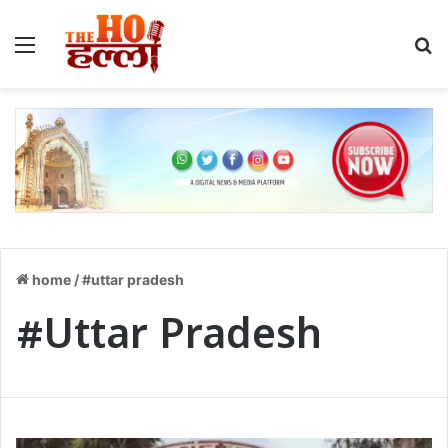
Menu
S
home
/
#uttar pradesh
#Uttar Pradesh