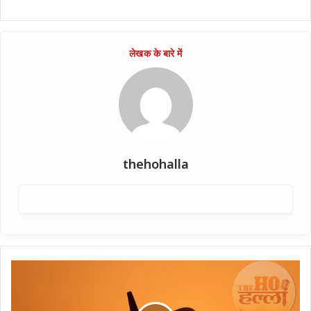
thehohalla
एक
और
विमान
को