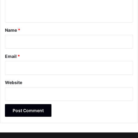
e
n
t
*
Name
*
Email
*
Website