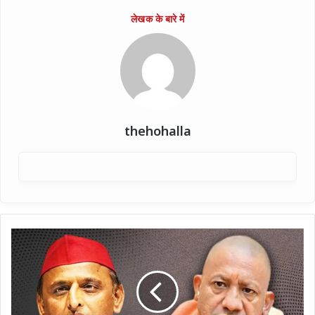
thehohalla
व्यक्ति
वस्त्रों
से
नहीं
वचन
से