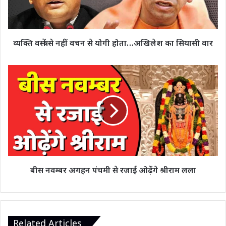
योगी
होता…
अखिलेश
का
व्यक्ति वस्त्रों से नहीं वचन से योगी होता…अखिलेश का सियासी वार
सियासी
वार
बीस
नवम्बर
अगहन
पंचमी
से
रजाई
ओढ़ेंगे
श्रीराम
लला
बीस नवम्बर अगहन पंचमी से रजाई ओढ़ेंगे श्रीराम लला
Related Articles