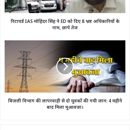
को
दिए
8
भ्रष्ट
रिटायर्ड IAS मोहिंदर सिंह ने ED को दिए 8 भ्रष्ट अधिकारियों के
अधिकारियों
नाम, छापे तेज
के
नाम,
छापे
बिजली
तेज
विभाग
की
लापरवाही
से
दो
युवकों
की
गयी
जान:
बिजली विभाग की लापरवाही से दो युवकों की गयी जान: 4 महीने
4
बाद मिला मुआवजा।
महीने
बाद
मिला
मुआवजा।