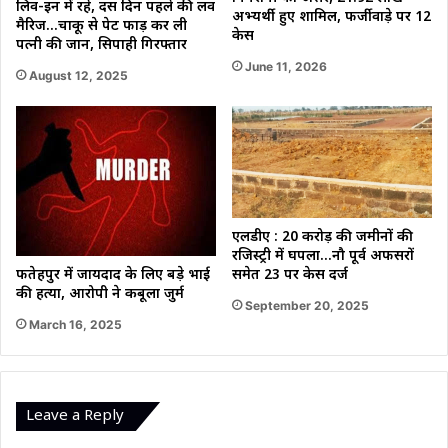
लिव-इन में रहे, दस दिन पहले की लव
अभ्यर्थी हुए शामिल, फर्जीवाड़े पर 12
मैरिज…चाकू से पेट फाड़ कर ली
केस
पत्नी की जान, सिपाही गिरफ्तार
June 11, 2026
August 12, 2025
एलडीए : 20 करोड़ की जमीनों की
रजिस्ट्री में घपला…नौ पूर्व अफसरों
फतेहपुर में जायदाद के लिए बड़े भाई
समेत 23 पर केस दर्ज
की हत्या, आरोपी ने कबूला जुर्म
September 20, 2025
March 16, 2025
Leave a Reply