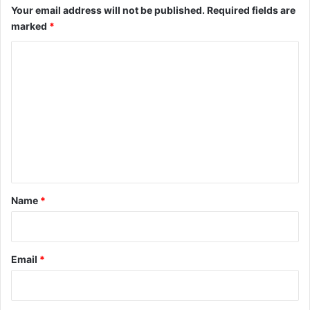
Your email address will not be published.
Required fields are
marked
*
C
o
m
m
e
n
t
*
Name
*
Email
*