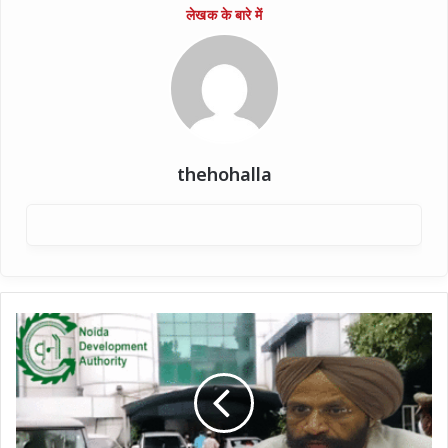
thehohalla
रिटायर्ड
IAS
मोहिंदर
सिंह
ने
ED