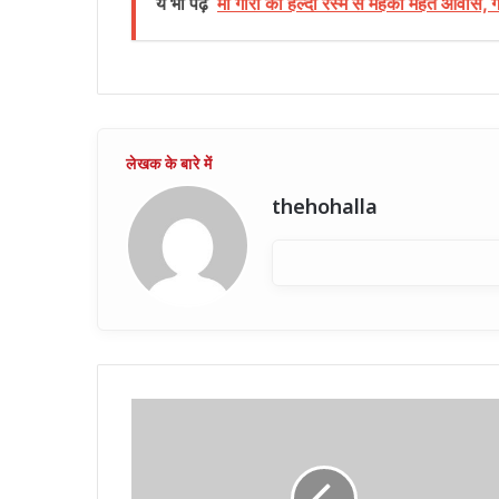
ये भी पढ़ें
मां गौरा की हल्दी रस्म से महका महंत आवास, गौने 
thehohalla
सोनीपत
से
कांग्रेस
प्रत्याशी