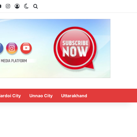
ok
YouTube
Instagram
Log In
Switch skin
Search for
ardoi City
Unnao City
Uttarakhand