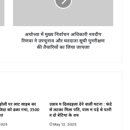
अधिकारी
नवदीप
रिणवा
ने
उपचुनाव
और
अयोध्या में मुख्य निर्वाचन अधिकारी नवदीप
मतदाता
रिणवा ने उपचुनाव और मतदाता सूची पुनरीक्षण
सूची
की तैयारियों का लिया जायजा
पुनरीक्षण
की
तैयारियों
का
लिया
जायजा
ं होली पर लाट साहब का
उन्नाव में दिलदहला देने वाली घटना : फंदे
जिदों को ढका गया, 3500
से लटका मिला पति, पास में पड़े थे पत्नी
नात
व दो बेटियों के शव
2025
May 12, 2025