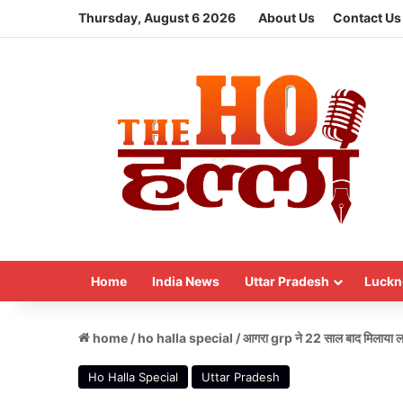
Thursday, August 6 2026
About Us
Contact Us
Home
India News
Uttar Pradesh
Luckn
home
/
ho halla special
/
आगरा grp ने 22 साल बाद मिलाया लाप
Ho Halla Special
Uttar Pradesh