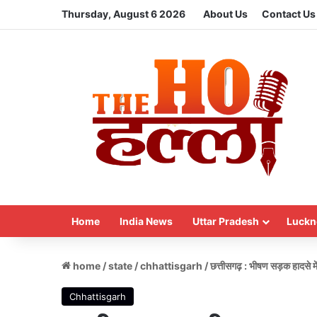
Thursday, August 6 2026
About Us
Contact Us
Home
India News
Uttar Pradesh
Luckn
home
/
state
/
chhattisgarh
/
छत्तीसगढ़ : भीषण सड़क हादसे म
Chhattisgarh