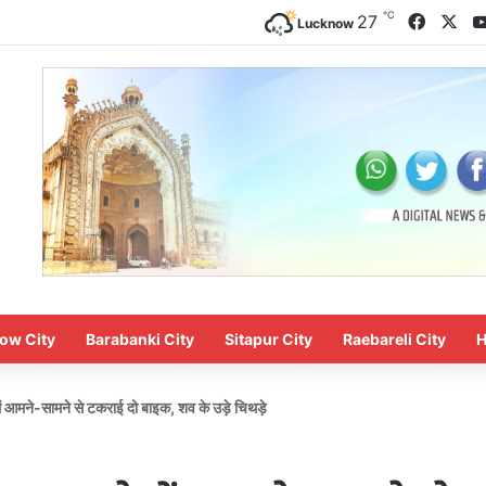
℃
Facebo
X
27
Lucknow
ow City
Barabanki City
Sitapur City
Raebareli City
H
ें आमने-सामने से टकराई दो बाइक, शव के उड़े चिथड़े