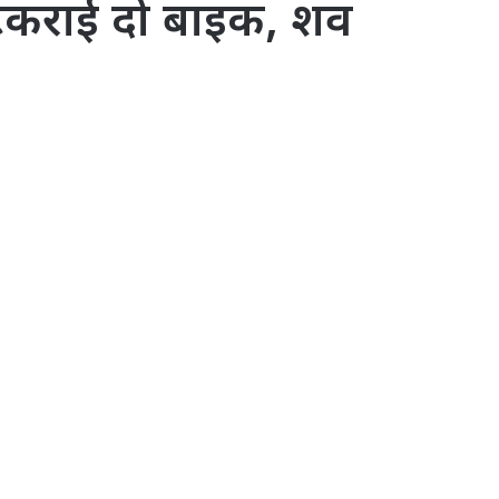
 टकराई दो बाइक, शव