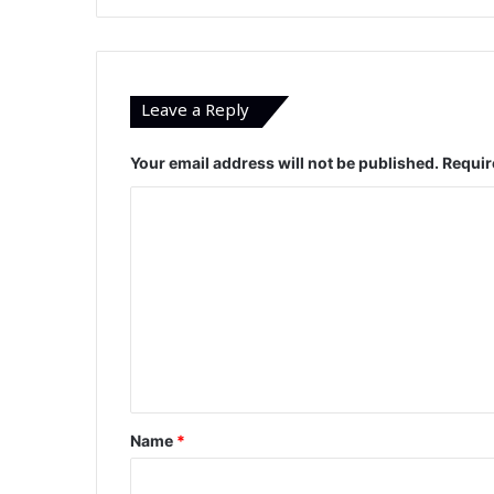
Leave a Reply
Your email address will not be published.
Requir
C
o
m
m
e
n
t
*
Name
*