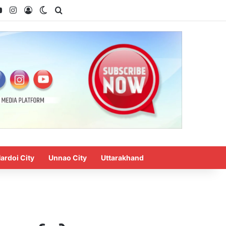
ok
YouTube
Instagram
Log In
Switch skin
Search for
ardoi City
Unnao City
Uttarakhand