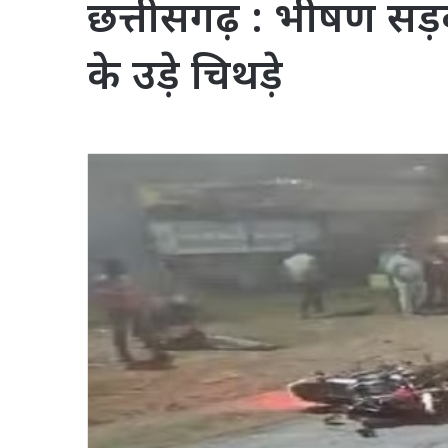
छत्तीसगढ़ : भीषण सड़
के उड़े चिथड़े