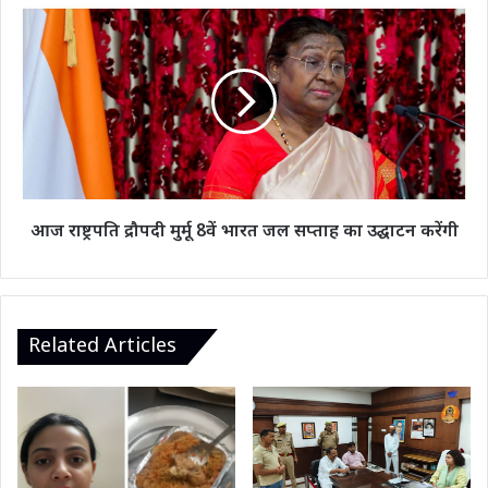
आज
राष्ट्रपति
द्रौपदी
मुर्मू
8वें
भारत
जल
सप्ताह
का
उद्घाटन
आज राष्ट्रपति द्रौपदी मुर्मू 8वें भारत जल सप्ताह का उद्घाटन करेंगी
करेंगी
Related Articles