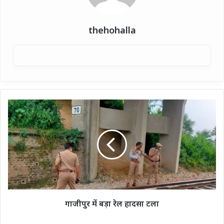
thehohalla
गाजीपुर
में
बड़ा
रेल
हादसा
टला
गाजीपुर में बड़ा रेल हादसा टला