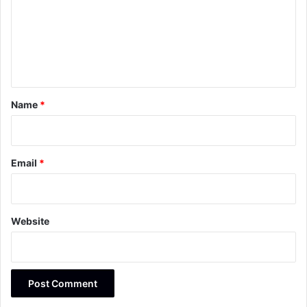
m
e
n
t
*
Name
*
Email
*
Website