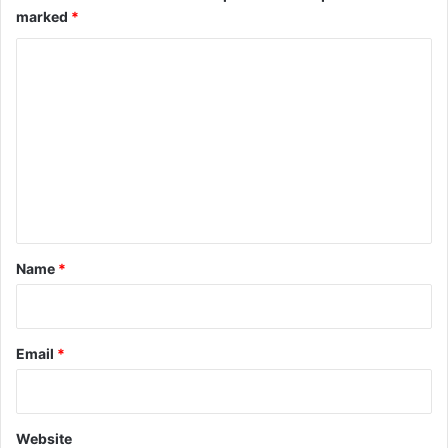
marked
*
C
o
m
m
e
n
t
*
Name
*
Email
*
Website