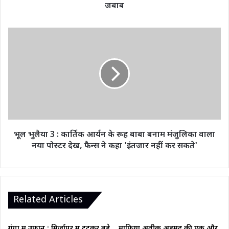
जबाब
भूल
भुलैया
3
:
कार्तिक
आर्यन
के
रूह
बाबा
बनाम
भूल भुलैया 3 : कार्तिक आर्यन के रूह बाबा बनाम मंजुलिका वाला
मंजुलिका
नया पोस्टर देख, फैन्स ने कहा 'इंतजार नहीं कर सकते'
वाला
नया
पोस्टर
देख,
फैन्स
Related Articles
ने
कहा
'इंतजार
गंगा में उफान : मिर्जापुर में टूटकर बहे
माफिया अतीक अहमद की एक और