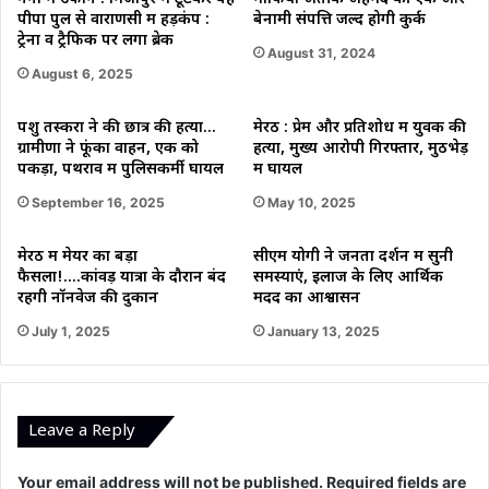
नहीं
पीपा पुल से वाराणसी में हड़कंप :
बेनामी संपत्ति जल्द होगी कुर्क
कर
ट्रेनों व ट्रैफिक पर लगा ब्रेक
August 31, 2024
सकते'
August 6, 2025
पशु तस्करों ने की छात्र की हत्या…
मेरठ : प्रेम और प्रतिशोध में युवक की
ग्रामीणों ने फूंका वाहन, एक को
हत्या, मुख्य आरोपी गिरफ्तार, मुठभेड़
पकड़ा, पथराव में पुलिसकर्मी घायल
में घायल
September 16, 2025
May 10, 2025
मेरठ में मेयर का बड़ा
सीएम योगी ने जनता दर्शन में सुनी
फैसला!….कांवड़ यात्रा के दौरान बंद
समस्याएं, इलाज के लिए आर्थिक
रहेंगी नॉनवेज की दुकानें
मदद का आश्वासन
July 1, 2025
January 13, 2025
Leave a Reply
Your email address will not be published.
Required fields are