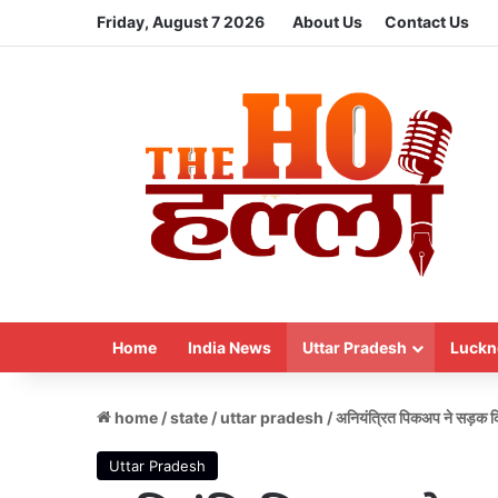
Friday, August 7 2026
About Us
Contact Us
Home
India News
Uttar Pradesh
Luckn
home
/
state
/
uttar pradesh
/
अनियंत्रित पिकअप ने सड़क कि
Uttar Pradesh