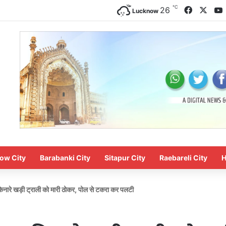
℃
Faceboo
X
26
Lucknow
ow City
Barabanki City
Sitapur City
Raebareli City
H
नारे खड़ी ट्राली को मारी ठोकर, पोल से टकरा कर पलटी