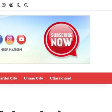
k
YouTube
Instagram
Log In
Switch skin
Search for
ardoi City
Unnao City
Uttarakhand