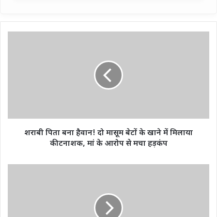
शराबी
पिता
बना
हैवान!
दो
मासूम
बेटों
के
खाने
में
शराबी पिता बना हैवान! दो मासूम बेटों के खाने में मिलाया
मिलाया
कीटनाशक, मां के आरोप से मचा हड़कंप
कीटनाशक,
मां
के
मंत्री
आरोप
राजभर
से
का
मचा
अखिलेश
हड़कंप
पर