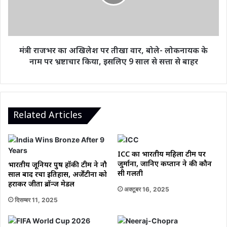
तीखा
वार,
बोले-
लोकनायक
के
मंत्री राजभर का अखिलेश पर तीखा वार, बोले- लोकनायक के
नाम
नाम पर भ्रष्टाचार किया, इसलिए 9 साल से सत्ता से बाहर
पर
भ्रष्टाचार
किया,
इसलिए
9
Related Articles
साल
से
सत्ता
से
ICC का भारतीय महिला टीम पर
बाहर
जुर्माना, जानिए कप्तान ने की कौन
भारतीय जूनियर पुरुष हॉकी टीम ने नौ
सी गलती
साल बाद रचा इतिहास, अर्जेंटीना को
हराकर जीता ब्रॉन्ज मेडल
अक्टूबर 16, 2025
दिसम्बर 11, 2025