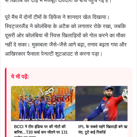
से खिताब की दौड़ में मजबूत दावेदारों के बीच पहुंच गई है।
पूरे मैच में दोनों टीमों के डिफेंस ने शानदार खेल दिखाया।
स्विट्जरलैंड ने कोलंबिया के अटैक को लगातार रोके रखा, जबकि
दूसरी ओर कोलंबिया भी स्विस खिलाड़ियों को गोल करने का मौका
नहीं दे सका। मुकाबला जैसे-जैसे आगे बढ़ा, तनाव बढ़ता गया और
आखिरकार फैसला पेनल्टी शूटआउट से करना पड़ा।
ये भी पढ़ें:
BCCI ने टीम इंडिया पर की नोटों की
IPL के सबसे महंगे खिलाड़ी बने ऋषभ
बारिश…T20 वर्ल्ड कप जीतने पर 131
पंत, टूटे कई रिकॉर्ड