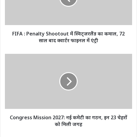
स्विट्जरलैंड
का
कमाल,
72
साल
FIFA : Penalty Shootout में स्विट्जरलैंड का कमाल, 72
बाद
साल बाद क्वार्टर फाइनल में एंट्री
क्वार्टर
फाइनल
में
Congress
एंट्री
Mission
2027:
नई
कमेटी
का
गठन,
इन
23
चेहरों
Congress Mission 2027: नई कमेटी का गठन, इन 23 चेहरों
को
को मिली जगह
मिली
जगह