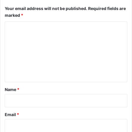
Your email address will not be published.
Required fields are
marked
*
C
o
m
m
e
n
t
*
Name
*
Email
*