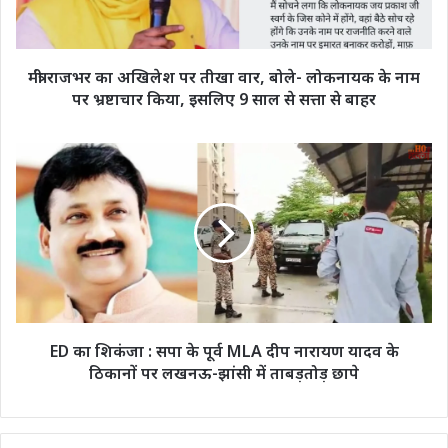
वार,
बोले-
लोकनायक
के
मंत्री राजभर का अखिलेश पर तीखा वार, बोले- लोकनायक के नाम
नाम
पर भ्रष्टाचार किया, इसलिए 9 साल से सत्ता से बाहर
पर
भ्रष्टाचार
किया,
ED
इसलिए
का
9
शिकंजा
साल
:
से
सपा
सत्ता
के
से
पूर्व
बाहर
MLA
दीप
नारायण
ED का शिकंजा : सपा के पूर्व MLA दीप नारायण यादव के
यादव
ठिकानों पर लखनऊ-झांसी में ताबड़तोड़ छापे
के
ठिकानों
पर
लखनऊ-