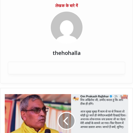
thehohalla
मंत्री
राजभर
का
अखिलेश
पर
तीखा