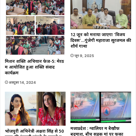
12 जून को मनाया जाएगा ‘विजय
दिवस’…गूंजेगी महाराजा सूरजमल की
शौर्य गाथा
जून 9, 2025
मिशन शक्ति अभियान फेज-5: मेरठ
में आयोजित हुआ शक्ति संवाद
कार्यक्रम
अक्टूबर 14, 2024
मध्यप्रदेश : ग्वालियर में बैखौफ
भोजपुरी अभिनेत्री अक्षरा सिंह से 50
बदमाश, बीच सड़क मां पर फेंका