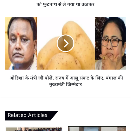
बच्ची
को फुटपाथ से ले गया था उठाकर
को
फुटपाथ
से
ओडिशा
ले
के
गया
मंत्री
था
जी
उठाकर
बोले,
राज्य
में
आलू
संकट
के
ओडिशा के मंत्री जी बोले, राज्य में आलू संकट के लिए, बंगाल की
लिए,
मुख्यमंत्री जिम्मेदार
बंगाल
की
मुख्यमंत्री
जिम्मेदार
Related Articles