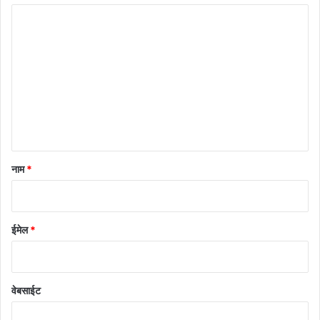
टि
प्प
णी
*
नाम
*
ईमेल
*
वेबसाईट