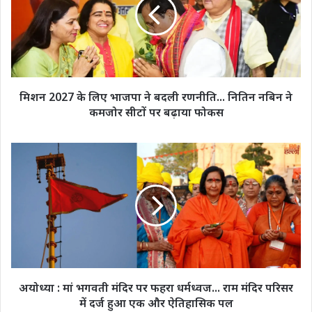
लिए
भाजपा
ने
बदली
रणनीति...
नितिन
नबिन
मिशन 2027 के लिए भाजपा ने बदली रणनीति... नितिन नबिन ने
ने
कमजोर सीटों पर बढ़ाया फोकस
कमजोर
सीटों
पर
अयोध्या
बढ़ाया
:
फोकस
मां
भगवती
मंदिर
पर
फहरा
धर्मध्वज...
राम
मंदिर
अयोध्या : मां भगवती मंदिर पर फहरा धर्मध्वज... राम मंदिर परिसर
परिसर
में दर्ज हुआ एक और ऐतिहासिक पल
में