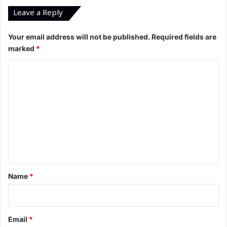
Leave a Reply
Your email address will not be published.
Required fields are
marked
*
C
o
m
m
e
n
t
*
Name
*
Email
*