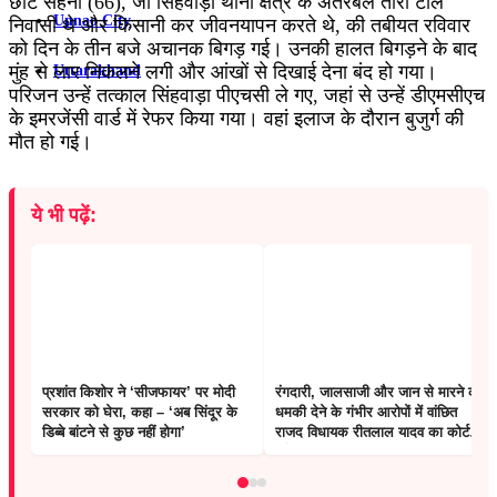
छोटे सहनी (66), जो सिंहवाड़ा थाना क्षेत्र के अतरबेल तारा टोल
Unnao City
निवासी थे और किसानी कर जीवनयापन करते थे, की तबीयत रविवार
को दिन के तीन बजे अचानक बिगड़ गई। उनकी हालत बिगड़ने के बाद
मुंह से लार निकलने लगी और आंखों से दिखाई देना बंद हो गया।
Uttarakhand
परिजन उन्हें तत्काल सिंहवाड़ा पीएचसी ले गए, जहां से उन्हें डीएमसीएच
के इमरजेंसी वार्ड में रेफर किया गया। वहां इलाज के दौरान बुजुर्ग की
मौत हो गई।
ये भी पढ़ें:
प्रशांत किशोर ने ‘सीजफायर’ पर मोदी
रंगदारी, जालसाजी और जान से मारने की
सरकार को घेरा, कहा – ‘अब सिंदूर के
धमकी देने के गंभीर आरोपों में वांछित
डिब्बे बांटने से कुछ नहीं होगा’
राजद विधायक रीतलाल यादव का कोर्ट में
सरेंडर