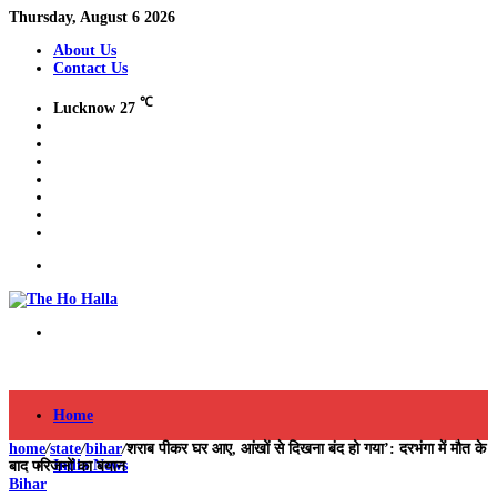
Thursday, August 6 2026
About Us
Contact Us
℃
Lucknow
27
Facebook
X
YouTube
Instagram
Log
In
Switch
skin
Search
for
Menu
Search
for
Home
home
/
state
/
bihar
/
शराब पीकर घर आए, आंखों से दिखना बंद हो गया’: दरभंगा में मौत के
India News
बाद परिजनों का बयान
Bihar