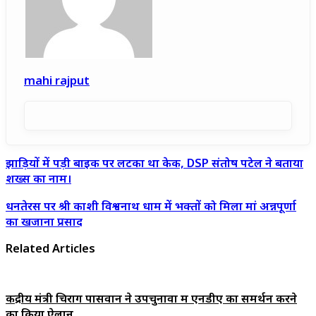
mahi rajput
झाड़ियों
झाड़ियों में पड़ी बाइक पर लटका था केक, DSP संतोष पटेल ने बताया
में
शख्स का नाम।
पड़ी
बाइक
धनतेरस
धनतेरस पर श्री काशी विश्वनाथ धाम में भक्तों को मिला मां अन्नपूर्णा
पर
पर
लटका
का खजाना प्रसाद
श्री
था
काशी
केक,
Related Articles
विश्वनाथ
DSP
धाम
संतोष
में
पटेल
भक्तों
ने
को
बताया
केंद्रीय मंत्री चिराग पासवान ने उपचुनावों में एनडीए का समर्थन करने
मिला
शख्स
का किया ऐलान