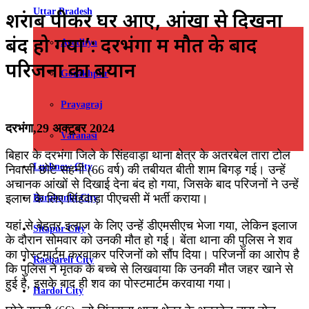
Uttar Pradesh
शराब पीकर घर आए, आंखों से दिखना
बंद हो गया’: दरभंगा में मौत के बाद
Ayodhya
परिजनों का बयान
Gorakhpur
Prayagraj
Facebook
X
LinkedIn
Share
Print
दरभंगा,29 अक्टूबर 2024
via
Varanasi
Email
बिहार के दरभंगा जिले के सिंहवाड़ा थाना क्षेत्र के अतरबेल तारा टोल
Lucknow City
निवासी छोटे सहनी (66 वर्ष) की तबीयत बीती शाम बिगड़ गई। उन्हें
अचानक आंखों से दिखाई देना बंद हो गया, जिसके बाद परिजनों ने उन्हें
इलाज के लिए सिंहवाड़ा पीएचसी में भर्ती कराया।
Barabanki City
यहां से बेहतर इलाज के लिए उन्हें डीएमसीएच भेजा गया, लेकिन इलाज
Sitapur City
के दौरान सोमवार को उनकी मौत हो गई। बेंता थाना की पुलिस ने शव
का पोस्टमार्टम करवाकर परिजनों को सौंप दिया। परिजनों का आरोप है
Raebareli City
कि पुलिस ने मृतक के बच्चे से लिखवाया कि उनकी मौत जहर खाने से
हुई है, इसके बाद ही शव का पोस्टमार्टम करवाया गया।
Hardoi City