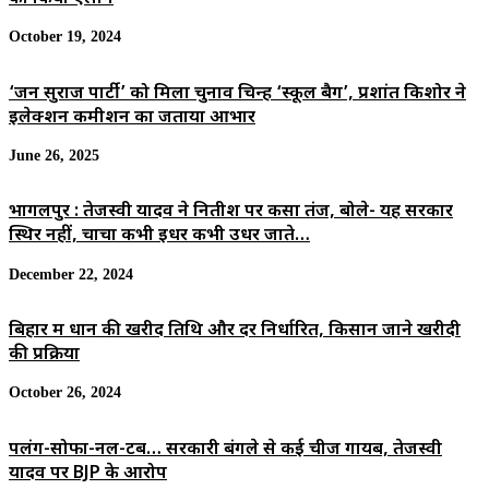
मां
का
अन्नपूर्णा
नाम।
का
October 19, 2024
खजाना
प्रसाद
‘जन सुराज पार्टी’ को मिला चुनाव चिन्ह ‘स्कूल बैग’, प्रशांत किशोर ने
इलेक्शन कमीशन का जताया आभार
June 26, 2025
भागलपुर : तेजस्वी यादव ने नितीश पर कसा तंज, बोले- यह सरकार
स्थिर नहीं, चाचा कभी इधर कभी उधर जाते…
December 22, 2024
बिहार में धान की खरीद तिथि और दर निर्धारित, किसान जाने खरीदी
की प्रक्रिया
October 26, 2024
पलंग-सोफा-नल-टब… सरकारी बंगले से कई चीजें गायब, तेजस्वी
यादव पर BJP के आरोप