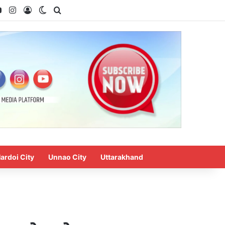
ok
YouTube
Instagram
Log In
Switch skin
Search for
ardoi City
Unnao City
Uttarakhand