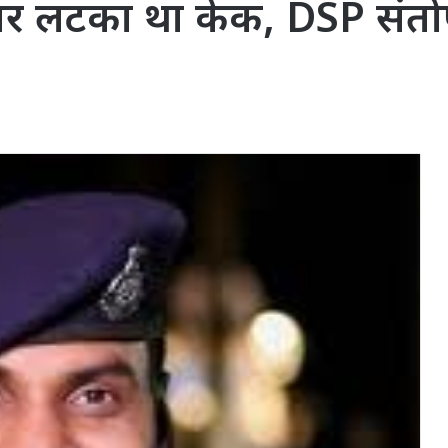
इक पर लटका था केक, DSP संत