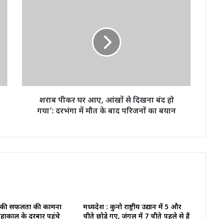
शराब
पीकर
घर
आए,
आंखों
से
दिखना
बंद
हो
गया':
शराब पीकर घर आए, आंखों से दिखना बंद हो
दरभंगा
गया': दरभंगा में मौत के बाद परिजनों का बयान
में
मौत
के
बाद
परिजनों
का
बयान
 की सफलता की कामना
मध्यप्रदेश : कुनो राष्ट्रीय उद्यान में 5 और
हाकाल के दरबार पहुंचे
चीते छोड़े गए, जंगल में 7 चीते पहले से हैं