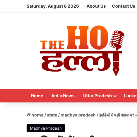
Saturday, August 8 2026
About Us
Contact Us
Home
India News
Uttar Pradesh
Luckn
home
/
state
/
madhya pradesh
/
झाड़ियों में पड़ी बाइक 
Madhya Pradesh