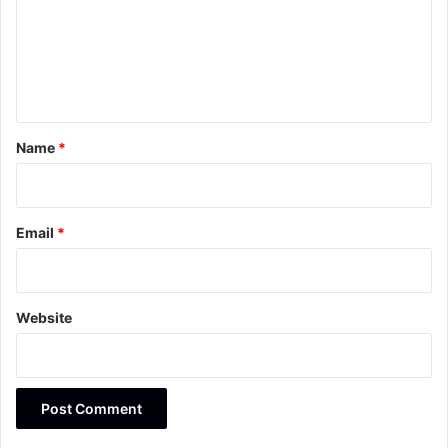
m
e
n
t
*
Name
*
Email
*
Website