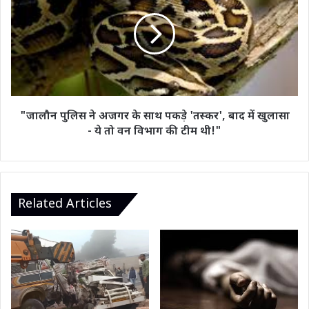
हटाया
ने
गया
अजगर
के
साथ
पकड़े
'तस्कर',
बाद
में
"जालौन पुलिस ने अजगर के साथ पकड़े 'तस्कर', बाद में खुलासा
खुलासा
- ये तो वन विभाग की टीम थी!"
-
ये
तो
वन
विभाग
Related Articles
की
टीम
थी!"