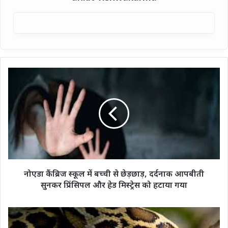
नोएडा
कैंब्रिज
स्कूल
में
बच्ची
से
छेड़छाड़,
दर्दनाक
आपबीती
सुनकर
नोएडा कैंब्रिज स्कूल में बच्ची से छेड़छाड़, दर्दनाक आपबीती
प्रिंसिपल
सुनकर प्रिंसिपल और हेड मिस्ट्रेस को हटाया गया
और
हेड
मिस्ट्रेस
"जालौन
को
पुलिस