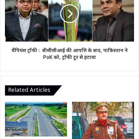
ब्योरा
:
मांगा,
बीसीसीआई
मचा
की
हड़कंप
आपत्ति
के
बाद,
पाकिस्तान
ने
चैंपियंस ट्रॉफी : बीसीसीआई की आपत्ति के बाद, पाकिस्तान ने
PoK
PoK को, ट्रॉफी टूर से हटाया
को,
ट्रॉफी
टूर
से
हटाया
Related Articles