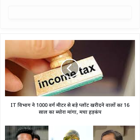
IT
विभाग
ने
1000
वर्ग
मीटर
से
बड़े
प्लॉट
खरीदने
IT विभाग ने 1000 वर्ग मीटर से बड़े प्लॉट खरीदने वालों का 16
वालों
साल का ब्योरा मांगा, मचा हड़कंप
का
16
साल
चैंपियंस
का
ट्रॉफी