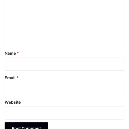
m
m
e
n
t
*
Name
*
Email
*
Website