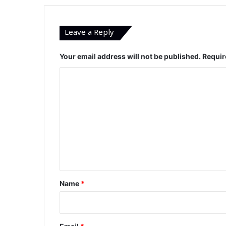
Leave a Reply
Your email address will not be published.
Requir
C
o
m
m
e
n
t
*
Name
*