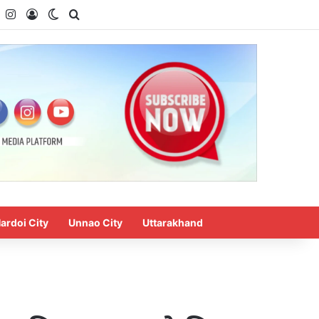
k
YouTube
Instagram
Log In
Switch skin
Search for
ardoi City
Unnao City
Uttarakhand