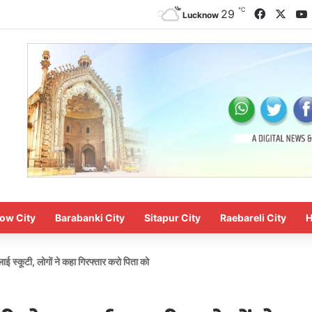
℃
Faceboo
X
29
Lucknow
ow City
Barabanki City
Sitapur City
Raebareli City
H
ाई स्कूटी, लोगों ने कहा गिरफ्तार करो पिता को