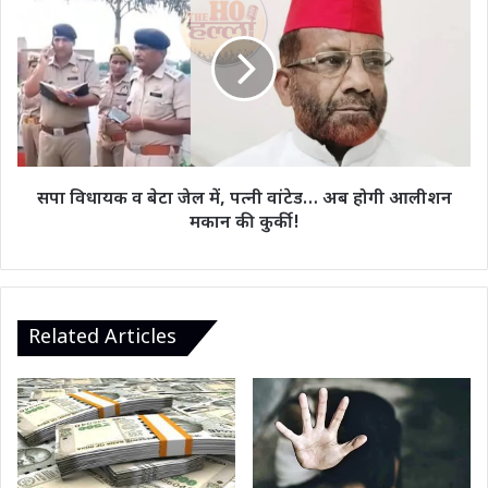
भी
विधायक
लेंगे
व
भाग
बेटा
जेल
में,
पत्नी
वांटेड…
अब
होगी
सपा विधायक व बेटा जेल में, पत्नी वांटेड… अब होगी आलीशन
आलीशन
मकान की कुर्की!
मकान
की
कुर्की!
Related Articles