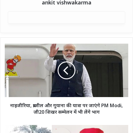
ankit vishwakarma
नाइजीरिया,
ब्राजील
और
गुयाना
की
यात्रा
पर
जाएंगे
PM
Modi,
नाइजीरिया, ब्राजील और गुयाना की यात्रा पर जाएंगे PM Modi,
जी20
जी20 शिखर सम्मेलन में भी लेंगे भाग
शिखर
सम्मेलन
में
सपा