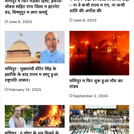
मणिपुर में फिर भड़की हिंसा, इंफाल-
– ना वे कभी राज्य में गए, ना कभी
थौबल सहित पांच जिलों में इंटरनेट
शांति की अपील की
बंद, बिष्णुपुर में लगा कर्फ्यू
June 9, 2025
June 8, 2025
मणिपुर : मुख्यमंत्री बीरेन सिंह के
इस्तीफे के बाद राज्य में लागू हुआ
राष्ट्रपति शासन।
मणिपुर में फिर शुरू हुआ मौत का
तांडव
February 14, 2025
September 2, 2024
मणिपुर : 6 लोगों के शव मिलने के