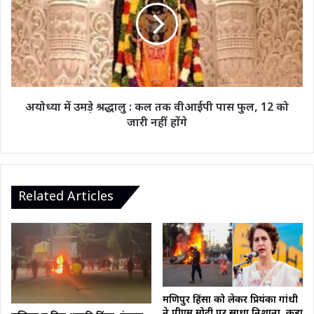
डाला…
श्रद्धालु
फिर
:
ये
कल
हुआ
तक
वीआईपी
पास
फुल,
अयोध्या में उमड़े श्रद्धालु : कल तक वीआईपी पास फुल, 12 को
12
जारी नहीं होंगे
को
जारी
नहीं
होंगे
Related Articles
मणिपुर हिंसा को लेकर प्रियंका गांधी
ने पीएम मोदी पर साधा निशाना, कहा