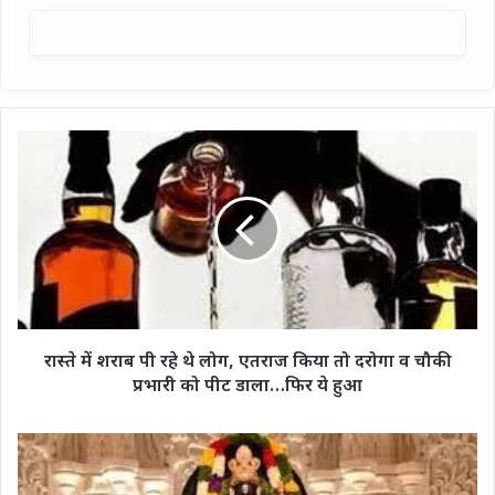
रास्ते
में
शराब
पी
रहे
थे
लोग,
एतराज
किया
तो
रास्ते में शराब पी रहे थे लोग, एतराज किया तो दरोगा व चौकी
दरोगा
प्रभारी को पीट डाला…फिर ये हुआ
व
चौकी
प्रभारी
अयोध्या
को
में
पीट
उमड़े